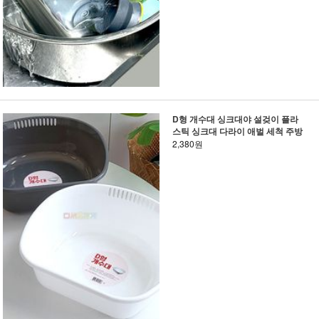
D형 개수대 싱크대야 설겆이 플라
스틱 싱크대 다라이 애벌 세척 주방
2,380원