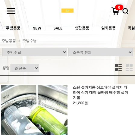
0
주방용품
NEW
SALE
생활용품
일회용품
욕실
주방용품
주방수납
정렬
스텐 설거지통 싱크대야 설거지 다
라이 식기 대야 물빠짐 배수형 설거
지볼
21,200원