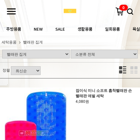
0
주방용품
NEW
SALE
생활용품
일회용품
욕실
세탁용품
빨래판 집게
정렬
접이식 미니 소프트 흡착빨래판 손
빨래판 애벌 세탁
4,080원