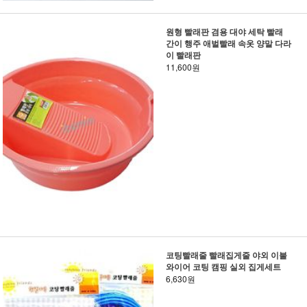
원형 빨래판 겸용 대야 세탁 빨래
간이 행주 애벌빨래 속옷 양말 다라
이 빨래판
11,600원
코팅빨래줄 빨래집게줄 야외 이불
와이어 코팅 캠핑 실외 집게세트
6,630원