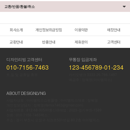
교환/반품/환불/취소
회사소개
개인정보취급방침
이용약관
매장안내
교환안내
반품안내
제휴문의
고객센터
디자인리빙 고객센터
무통장 입금계좌
010-7156-7463
123-456789-01-234
토,일 및 공휴일 휴무
카카오뱅크 3333-26-786-1497
예금주 : 정혜영(아이템믹스)
ABOUT DESIGNLVNG
사업자상호 : 아이템믹스
쇼핑몰명 : 아이템믹스
대표 : 정혜영
개인정보당담자 : 정혜영(itemix7463@gmail.com)
PC
사업자번호 : 812-68-00500
통신판매업 : 2023-경기부천-1589
버전
전화 : 010-7156-7463
팩스 :
주소 : 경기 부천시 오정구 석천로531번길 80 2층 아이템믹스