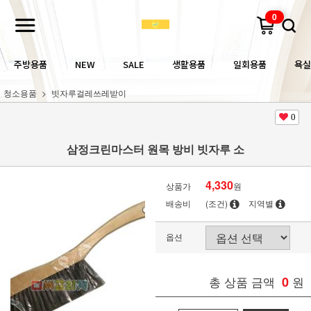
0
주방용품
NEW
SALE
생활용품
일회용품
욕실
청소용품
빗자루걸레쓰레받이
0
삼정크린마스터 원목 방비 빗자루 소
4,330
상품가
원
배송비
(조건)
지역별
옵션
총 상품 금액
0
원